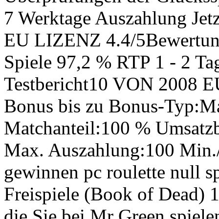
7 Werktage Auszahlung Jetz
EU LIZENZ 4.4/5Bewertung
Spiele 97,2 % RTP 1 - 2 Ta
Testbericht10 VON 2008 
Bonus bis zu Bonus-Typ:M
Matchanteil:100 % Umsatz
Max. Auszahlung:100 Min./
gewinnen pc roulette null s
Freispiele (Book of Dead) 1
die Sie bei Mr Green spiel