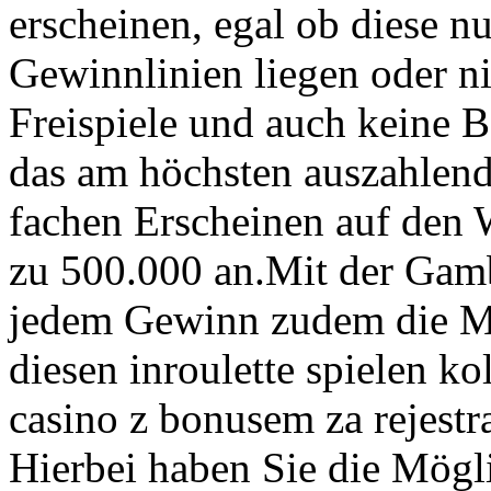
erscheinen, egal ob diese nu
Gewinnlinien liegen oder ni
Freispiele und auch keine 
das am höchsten auszahlend
fachen Erscheinen auf den 
zu 500.000 an.Mit der Gamb
jedem Gewinn zudem die Mö
diesen inroulette spielen ko
casino z bonusem za rejest
Hierbei haben Sie die Mög