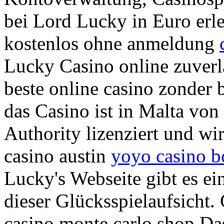
bei Lord Lucky in Euro erl
kostenlos ohne anmeldung
Lucky Casino online zuverl
beste online casino zonder
das Casino ist in Malta v
Authority lizenziert und wir
casino austin
yoyo casino b
Lucky's Webseite gibt es e
dieser Glücksspielaufsicht.
casino monte carlo shop Da