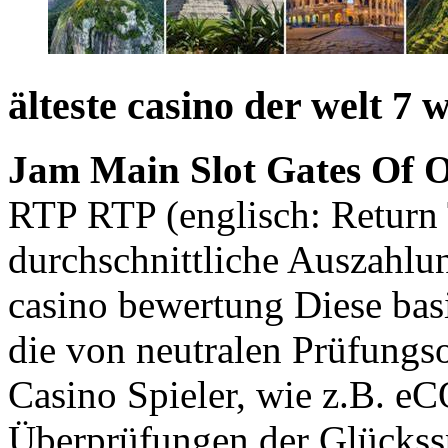
älteste casino der welt 7
Jam Main Slot Gates Of 
RTP RTP (englisch: Return T
durchschnittliche Auszahlu
casino bewertung Diese bas
die von neutralen Prüfungs
Casino Spieler, wie z.B. e
Überprüfungen der Glücksspi