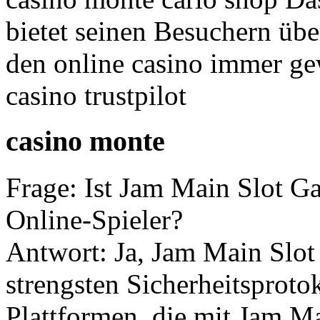
bietet seinen Besuchern übe
den online casino immer ge
casino trustpilot
casino monte
Frage: Ist Jam Main Slot G
Online-Spieler?
Antwort: Ja, Jam Main Slo
strengsten Sicherheitsproto
Plattformen, die mit Jam M