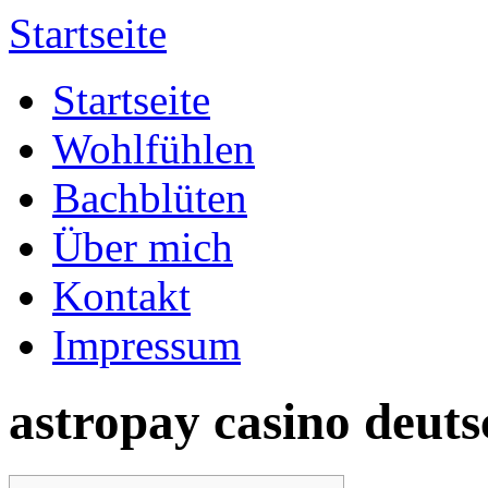
Startseite
Startseite
Wohlfühlen
Bachblüten
Über mich
Kontakt
Impressum
astropay casino deut