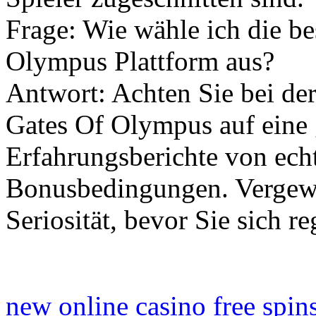
Frage: Wie wähle ich die b
Olympus Plattform aus?
Antwort: Achten Sie bei d
Gates Of Olympus auf eine g
Erfahrungsberichte von echt
Bonusbedingungen. Vergewi
Seriosität, bevor Sie sich re
new online casino free spin