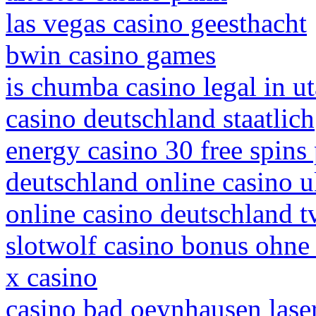
las vegas casino geesthacht
bwin casino games
is chumba casino legal in u
casino deutschland staatlich
energy casino 30 free spin
deutschland online casino 
online casino deutschland 
slotwolf casino bonus ohne
x casino
casino bad oeynhausen lase