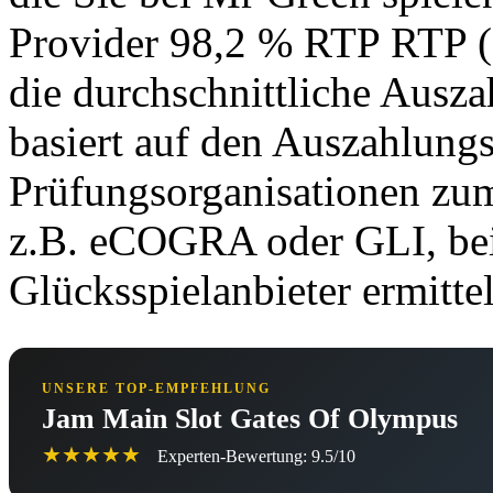
Provider 98,2 % RTP RTP (e
die durchschnittliche Ausz
basiert auf den Auszahlungs
Prüfungsorganisationen zum
z.B. eCOGRA oder GLI, be
Glücksspielanbieter ermitte
UNSERE TOP-EMPFEHLUNG
Jam Main Slot Gates Of Olympus
★★★★★
Experten-Bewertung: 9.5/10