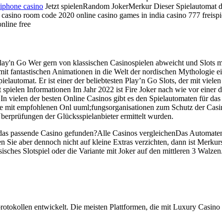
iphone casino
Jetzt spielenRandom JokerMerkur Dieser Spielautomat des
. casino room code 2020 online casino games in india casino 777 freis
online free
lay'n Go Wer gern von klassischen Casinospielen abweicht und Slots 
it fantastischen Animationen in die Welt der nordischen Mythologie ei
ielautomat. Er ist einer der beliebtesten Play’n Go Slots, der mit vie
 spielen Informationen Im Jahr 2022 ist Fire Joker nach wie vor einer 
l In vielen der besten Online Casinos gibt es den Spielautomaten für d
 mit empfohlenen Onl uuml;fungsorganisationen zum Schutz der Casino S
erprüfungen der Glücksspielanbieter ermittelt wurden.
 das passende Casino gefunden?Alle Casinos vergleichenDas Automatenspi
Sie aber dennoch nicht auf kleine Extras verzichten, dann ist Merkurs 
sches Slotspiel oder die Variante mit Joker auf den mittleren 3 Walze
protokollen entwickelt. Die meisten Plattformen, die mit Luxury Casi