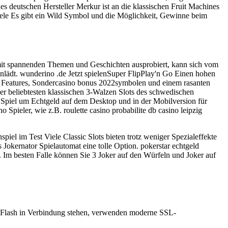
 deutschen Hersteller Merkur ist an die klassischen Fruit Machines
piele Es gibt ein Wild Symbol und die Möglichkeit, Gewinne beim
mit spannenden Themen und Geschichten ausprobiert, kann sich vom
nlädt. wunderino .de Jetzt spielenSuper FlipPlay'n Go Einen hohen
len Features, Sondercasino bonus 2022symbolen und einem rasanten
der beliebtesten klassischen 3-Walzen Slots des schwedischen
as Spiel um Echtgeld auf dem Desktop und in der Mobilversion für
pieler, wie z.B. roulette casino probabilite db casino leipzig
el im Test Viele Classic Slots bieten trotz weniger Spezialeffekte
Jokernator Spielautomat eine tolle Option. pokerstar echtgeld
n. Im besten Falle können Sie 3 Joker auf den Würfeln und Joker auf
no Flash in Verbindung stehen, verwenden moderne SSL-