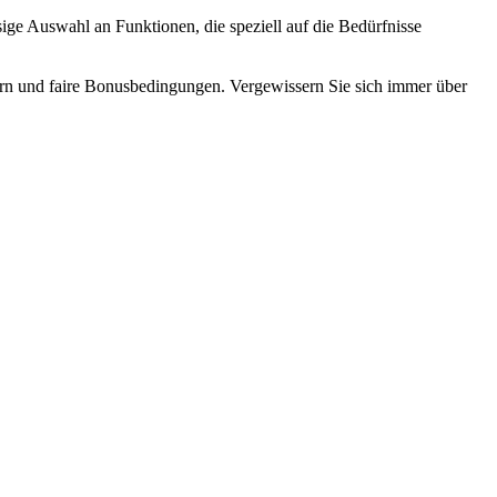
ige Auswahl an Funktionen, die speziell auf die Bedürfnisse
lern und faire Bonusbedingungen. Vergewissern Sie sich immer über