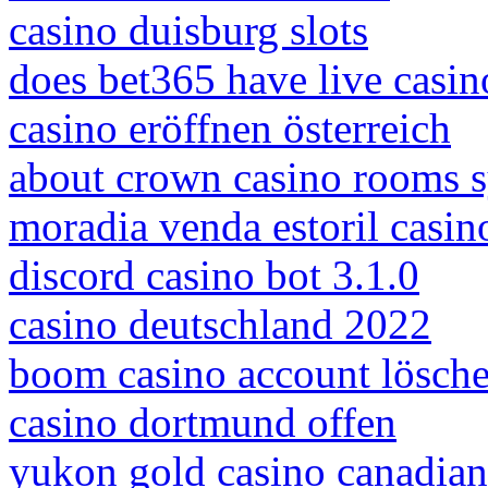
casino duisburg slots
does bet365 have live casin
casino eröffnen österreich
about crown casino rooms 
moradia venda estoril casin
discord casino bot 3.1.0
casino deutschland 2022
boom casino account lösch
casino dortmund offen
yukon gold casino canadian