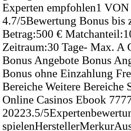
Experten empfohlen1 VO
4.7/5Bewertung Bonus bis
Betrag:500 € Matchanteil
Zeitraum:30 Tage- Max. A 
Bonus Angebote Bonus An
Bonus ohne Einzahlung Fre
Bereiche Weitere Bereiche
Online Casinos Ebook 777
20223.5/5Expertenbewertu
spielenHerstellerMerkurAu