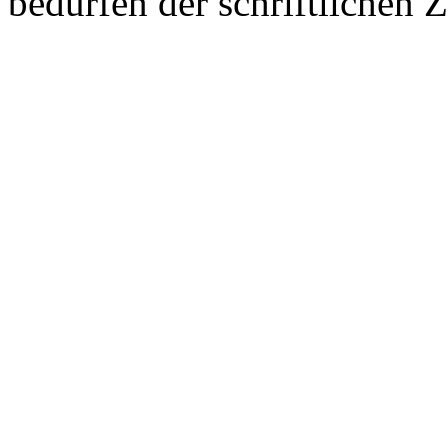
bedürfen der schriftlichen