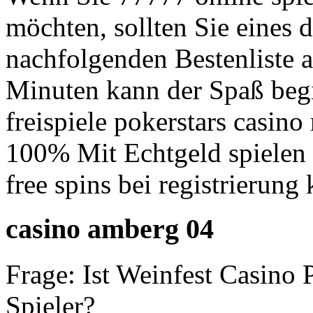
möchten, sollten Sie eines 
nachfolgenden Bestenliste
Minuten kann der Spaß begi
freispiele pokerstars casi
100% Mit Echtgeld spielen 5
free spins bei registrierung
casino amberg 04
Frage: Ist Weinfest Casino 
Spieler?