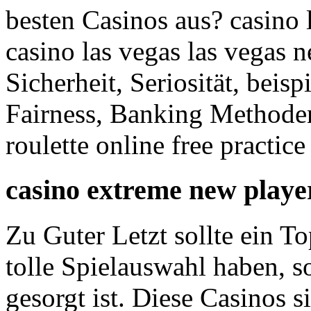
besten Casinos aus? casino l
casino las vegas las vegas 
Sicherheit, Seriosität, beis
Fairness, Banking Methode
roulette online free practice
casino extreme new playe
Zu Guter Letzt sollte ein To
tolle Spielauswahl haben, 
gesorgt ist. Diese Casinos s