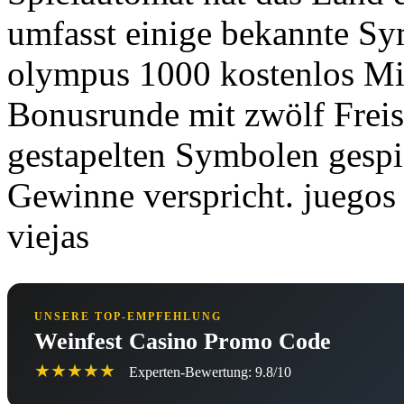
umfasst einige bekannte Sy
olympus 1000 kostenlos Mit
Bonusrunde mit zwölf Freisp
gestapelten Symbolen gespie
Gewinne verspricht. juegos 
viejas
UNSERE TOP-EMPFEHLUNG
Weinfest Casino Promo Code
★★★★★
Experten-Bewertung: 9.8/10