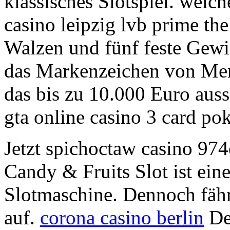
klassisches Slotspiel. welch
casino leipzig lvb prime th
Walzen und fünf feste Gewi
das Markenzeichen von Merk
das bis zu 10.000 Euro aus
gta online casino 3 card po
Jetzt spichoctaw casino 9
Candy & Fruits Slot ist ein
Slotmaschine. Dennoch fäh
auf.
corona casino berlin
Der