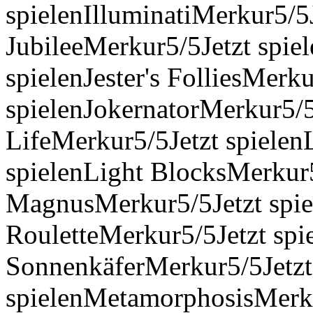
spielenIlluminatiMerkur5/5
JubileeMerkur5/5Jetzt spie
spielenJester's FolliesMerku
spielenJokernatorMerkur5/5
LifeMerkur5/5Jetzt spielen
spielenLight BlocksMerkur5
MagnusMerkur5/5Jetzt spi
RouletteMerkur5/5Jetzt sp
SonnenkäferMerkur5/5Jetzt
spielenMetamorphosisMerku