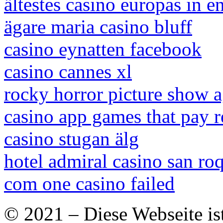
ältestes casino europas in e
ägare maria casino bluff
casino eynatten facebook
casino cannes xl
rocky horror picture show a
casino app games that pay 
casino stugan älg
hotel admiral casino san ro
com one casino failed
© 2021 – Diese Webseite is