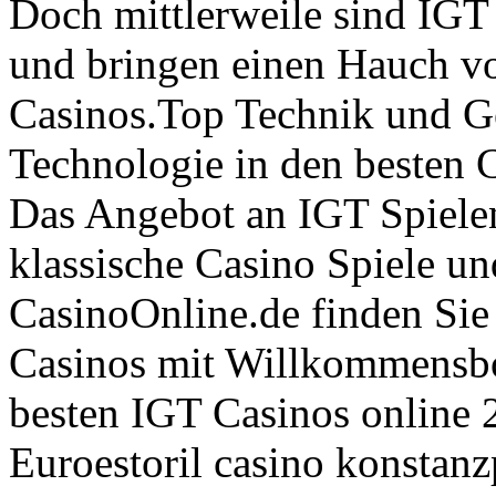
Doch mittlerweile sind IGT 
und bringen einen Hauch vo
Casinos.Top Technik und Ge
Technologie in den besten C
Das Angebot an IGT Spielen
klassische Casino Spiele un
CasinoOnline.de finden Sie
Casinos mit Willkommensb
besten IGT Casinos online 
Euroestoril casino konstanz