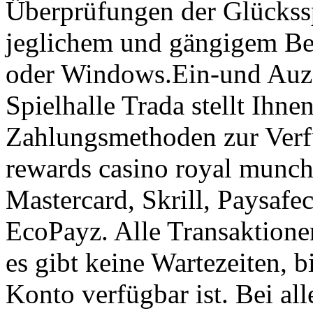
Überprüfungen der Glückssp
jeglichem und gängigem Be
oder Windows.Ein-und Auz
Spielhalle Trada stellt Ihnen
Zahlungsmethoden zur Verf
rewards casino royal munch
Mastercard, Skrill, Paysafec
EcoPayz. Alle Transaktione
es gibt keine Wartezeiten, b
Konto verfügbar ist. Bei all