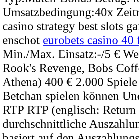
Umsatzbedingung:40x Zeitr
casino strategy best slots g
enschot
eurobets casino 40 
Min./Max. Einsatz:-/5 € Wei
Rook's Revenge, Bobs Coff
Athena) 400 € 2.000 Spiele 
Betchan spielen können Und
RTP RTP (englisch: Return T
durchschnittliche Auszahlu
basiert auf den Auszahlungs