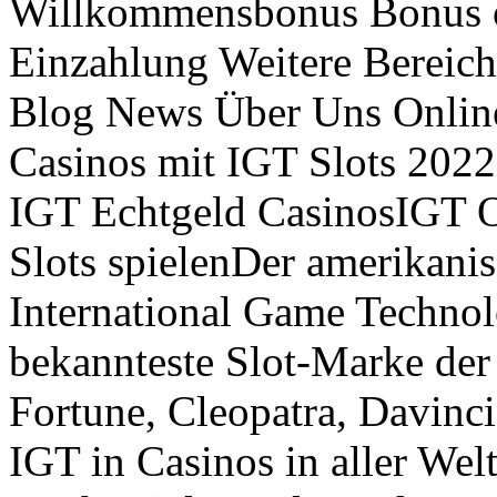
Willkommensbonus Bonus o
Einzahlung Weitere Bereich
Blog News Über Uns Online
Casinos mit IGT Slots 2022
IGT Echtgeld CasinosIGT O
Slots spielenDer amerikanis
International Game Technolo
bekannteste Slot-Marke der
Fortune, Cleopatra, Davinc
IGT in Casinos in aller Wel