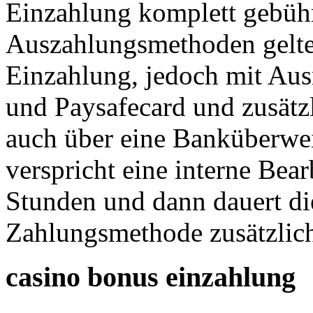
Einzahlung komplett gebühr
Auszahlungsmethoden gelten
Einzahlung, jedoch mit Au
und Paysafecard und zusätz
auch über eine Banküberwe
verspricht eine interne Bear
Stunden und dann dauert die
Zahlungsmethode zusätzlic
casino bonus einzahlung