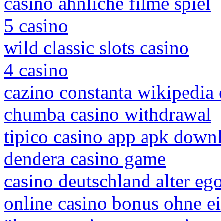
casino ähnliche filme spiel
5 casino
wild classic slots casino
4 casino
cazino constanta wikipedia 
chumba casino withdrawal
tipico casino app apk down
dendera casino game
casino deutschland alter eg
online casino bonus ohne e