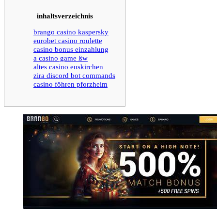
inhaltsverzeichnis
brango casino kaspersky
eurobet casino roulette
casino bonus einzahlung
a casino game ßw
altes casino euskirchen
zira discord bot commands
casino föhren pforzheim