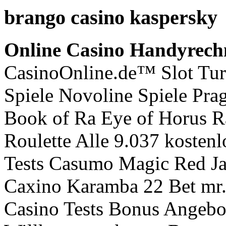
brango casino kaspersky
Online Casino Handyrech
CasinoOnline.de™ Slot Tur
Spiele Novoline Spiele Pra
Book of Ra Eye of Horus R
Roulette Alle 9.037 kostenl
Tests Casumo Magic Red J
Caxino Karamba 22 Bet mr.
Casino Tests Bonus Angeb