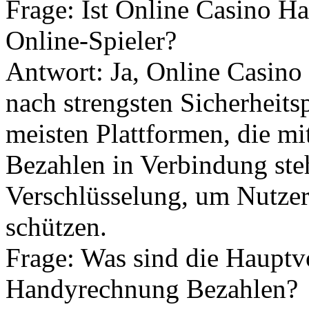
Frage: Ist Online Casino H
Online-Spieler?
Antwort: Ja, Online Casin
nach strengsten Sicherheits
meisten Plattformen, die m
Bezahlen in Verbindung st
Verschlüsselung, um Nutzer
schützen.
Frage: Was sind die Hauptv
Handyrechnung Bezahlen?