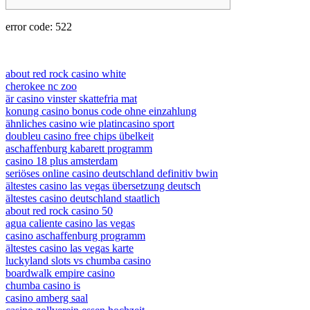
error code: 522
about red rock casino white
cherokee nc zoo
är casino vinster skattefria mat
konung casino bonus code ohne einzahlung
ähnliches casino wie platincasino sport
doubleu casino free chips übelkeit
aschaffenburg kabarett programm
casino 18 plus amsterdam
seriöses online casino deutschland definitiv bwin
ältestes casino las vegas übersetzung deutsch
ältestes casino deutschland staatlich
about red rock casino 50
agua caliente casino las vegas
casino aschaffenburg programm
ältestes casino las vegas karte
luckyland slots vs chumba casino
boardwalk empire casino
chumba casino is
casino amberg saal