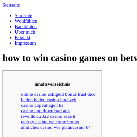
Startseite
Startseite
Wohlfühlen
Bachblüten
Über mich
Kontakt
Impressum
how to win casino games on bet
inhaltsverzeichnis
online casino echtgeld bonus trust dice
baden baden casino hochzeit
casino copenhagen ks
casino app download apk
reveillon 2022 casino estoril
energy casino welcome bonus
ähnliches casino wie platincasino 64