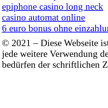
epiphone casino long neck
casino automat online
6 euro bonus ohne einzahlu
© 2021 – Diese Webseite is
jede weitere Verwendung de
bedürfen der schriftlichen