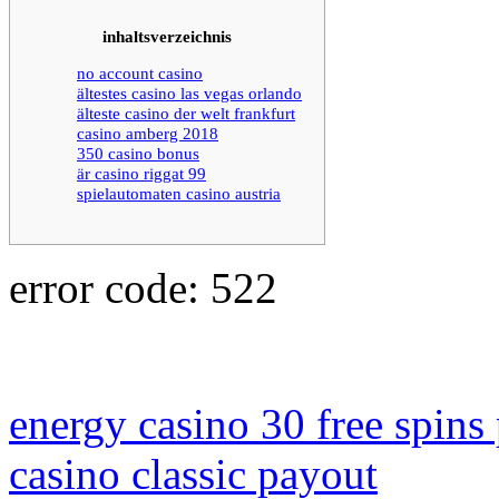
inhaltsverzeichnis
no account casino
ältestes casino las vegas orlando
älteste casino der welt frankfurt
casino amberg 2018
350 casino bonus
är casino riggat 99
spielautomaten casino austria
error code: 522
energy casino 30 free spin
casino classic payout