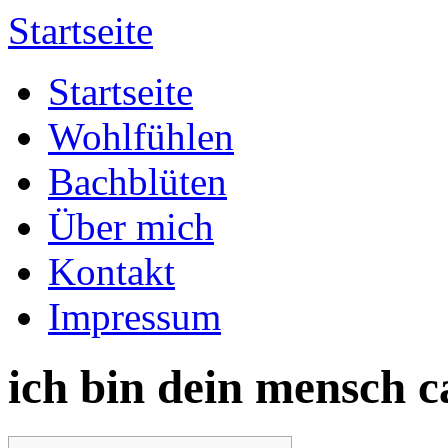
Startseite
Startseite
Wohlfühlen
Bachblüten
Über mich
Kontakt
Impressum
ich bin dein mensch c