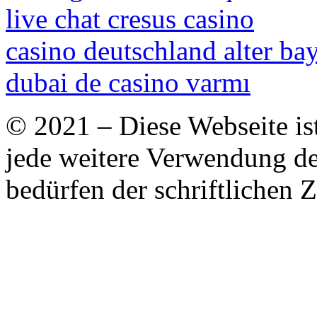
live chat cresus casino
casino deutschland alter ba
dubai de casino varmı
© 2021 – Diese Webseite is
jede weitere Verwendung de
bedürfen der schriftlichen