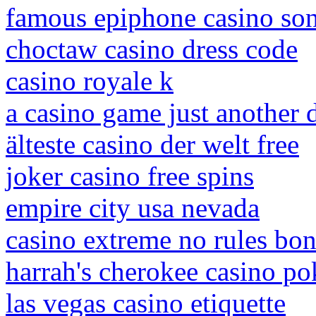
famous epiphone casino so
choctaw casino dress code
casino royale k
a casino game just another 
älteste casino der welt free
joker casino free spins
empire city usa nevada
casino extreme no rules bo
harrah's cherokee casino p
las vegas casino etiquette