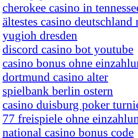
cherokee casino in tennesse
ältestes casino deutschland
yugioh dresden
discord casino bot youtube
casino bonus ohne einzahlu
dortmund casino alter
spielbank berlin ostern
casino duisburg poker turni
77 freispiele ohne einzahlu
national casino bonus code