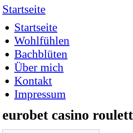
Startseite
Startseite
Wohlfühlen
Bachblüten
Über mich
Kontakt
Impressum
eurobet casino roulet