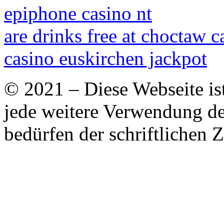
epiphone casino nt
are drinks free at choctaw c
casino euskirchen jackpot
© 2021 – Diese Webseite is
jede weitere Verwendung de
bedürfen der schriftlichen