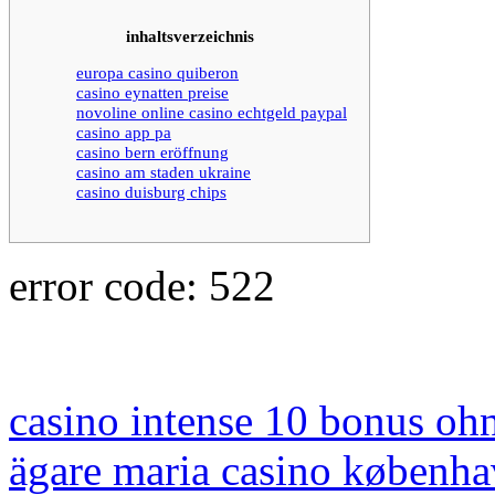
inhaltsverzeichnis
europa casino quiberon
casino eynatten preise
novoline online casino echtgeld paypal
casino app pa
casino bern eröffnung
casino am staden ukraine
casino duisburg chips
error code: 522
casino intense 10 bonus oh
ägare maria casino københ