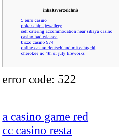
inhaltsverzeichnis
5 euro casino
poker chips jewellery
self catering accommodation near sibaya casino
casino bad wiessee
bizzo casino 974
online casino deutschland mit echtgeld
cherokee nc 4th of july fireworks
error code: 522
a casino game red
cc casino resta