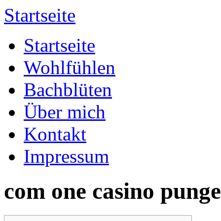
Startseite
Startseite
Wohlfühlen
Bachblüten
Über mich
Kontakt
Impressum
com one casino punge