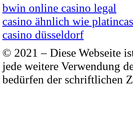
bwin online casino legal
casino ähnlich wie platinca
casino düsseldorf
© 2021 – Diese Webseite is
jede weitere Verwendung de
bedürfen der schriftlichen