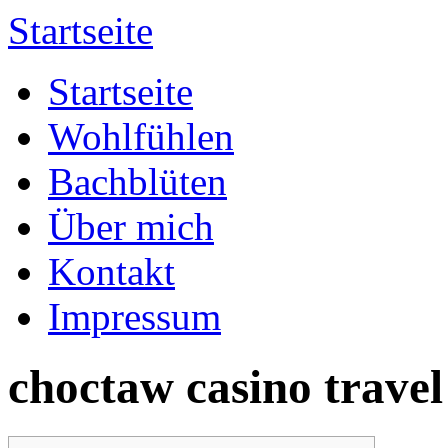
Startseite
Startseite
Wohlfühlen
Bachblüten
Über mich
Kontakt
Impressum
choctaw casino travel