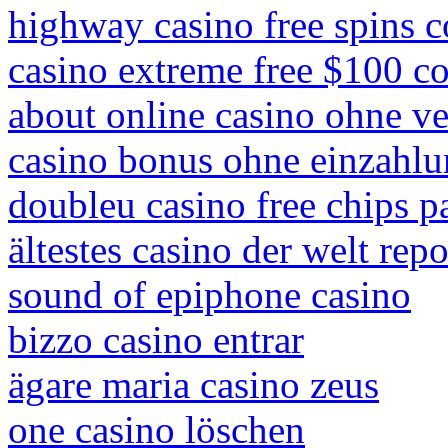
highway casino free spins 
casino extreme free $100 c
about online casino ohne ve
casino bonus ohne einzahlu
doubleu casino free chips p
ältestes casino der welt repo
sound of epiphone casino
bizzo casino entrar
ägare maria casino zeus
one casino löschen