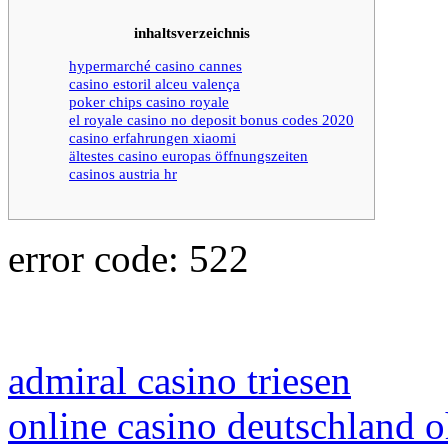
inhaltsverzeichnis
hypermarché casino cannes
casino estoril alceu valença
poker chips casino royale
el royale casino no deposit bonus codes 2020
casino erfahrungen xiaomi
ältestes casino europas öffnungszeiten
casinos austria hr
error code: 522
admiral casino triesen
online casino deutschland o