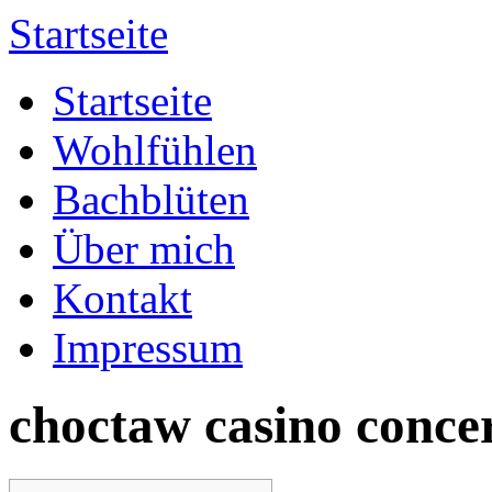
Startseite
Startseite
Wohlfühlen
Bachblüten
Über mich
Kontakt
Impressum
choctaw casino conce