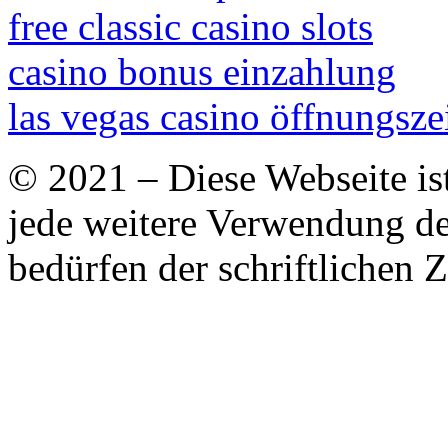
free classic casino slots
casino bonus einzahlung
las vegas casino öffnungsze
© 2021 – Diese Webseite is
jede weitere Verwendung de
bedürfen der schriftlichen