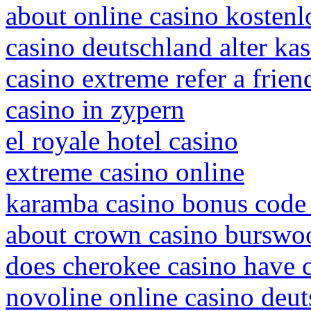
about online casino kostenlo
casino deutschland alter ka
casino extreme refer a frien
casino in zypern
el royale hotel casino
extreme casino online
karamba casino bonus code
about crown casino burswo
does cherokee casino have 
novoline online casino deu