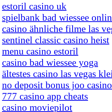
estoril casino uk
spielbank bad wiessee onli
casino ähnliche filme las ve
sentinel classic casino heist
menu casino estoril
casino bad wiessee yoga
ältestes casino las vegas kl
no deposit bonus joo casino
777 casino app cheats
casino moviepilot