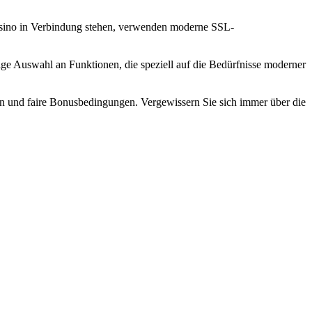
casino in Verbindung stehen, verwenden moderne SSL-
ige Auswahl an Funktionen, die speziell auf die Bedürfnisse moderner
rn und faire Bonusbedingungen. Vergewissern Sie sich immer über die