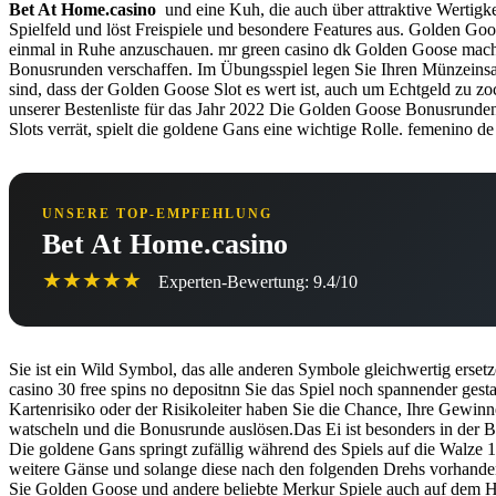
Bet At Home.casino
und eine Kuh, die auch über attraktive Wertigkei
Spielfeld und löst Freispiele und besondere Features aus. Golden Goo
einmal in Ruhe anzuschauen. mr green casino dk Golden Goose mach
Bonusrunden verschaffen. Im Übungsspiel legen Sie Ihren Münzeinsat
sind, dass der Golden Goose Slot es wert ist, auch um Echtgeld zu zoc
unserer Bestenliste für das Jahr 2022 Die Golden Goose Bonusrunden
Slots verrät, spielt die goldene Gans eine wichtige Rolle. femenino de
UNSERE TOP-EMPFEHLUNG
Bet At Home.casino
★★★★★
Experten-Bewertung: 9.4/10
Sie ist ein Wild Symbol, das alle anderen Symbole gleichwertig erse
casino 30 free spins no depositnn Sie das Spiel noch spannender ge
Kartenrisiko oder der Risikoleiter haben Sie die Chance, Ihre Gewin
watscheln und die Bonusrunde auslösen.Das Ei ist besonders in der B
Die goldene Gans springt zufällig während des Spiels auf die Walze 1
weitere Gänse und solange diese nach den folgenden Drehs vorhanden
Sie Golden Goose und andere beliebte Merkur Spiele auch auf dem H