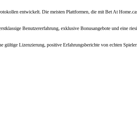
rotokollen entwickelt. Die meisten Plattformen, die mit Bet At Home.
erstklassige Benutzererfahrung, exklusive Bonusangebote und eine ries
e gültige Lizenzierung, positive Erfahrungsberichte von echten Spiele