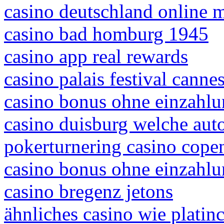
casino deutschland online m
casino bad homburg 1945
casino app real rewards
casino palais festival canne
casino bonus ohne einzahlu
casino duisburg welche aut
pokerturnering casino cop
casino bonus ohne einzahl
casino bregenz jetons
ähnliches casino wie platin