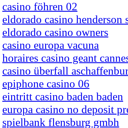
casino föhren 02
eldorado casino henderson 
eldorado casino owners
casino europa vacuna
horaires casino geant canne
casino überfall aschaffenbu
epiphone casino 06
eintritt casino baden baden
europa casino no deposit p
spielbank flensburg gmbh