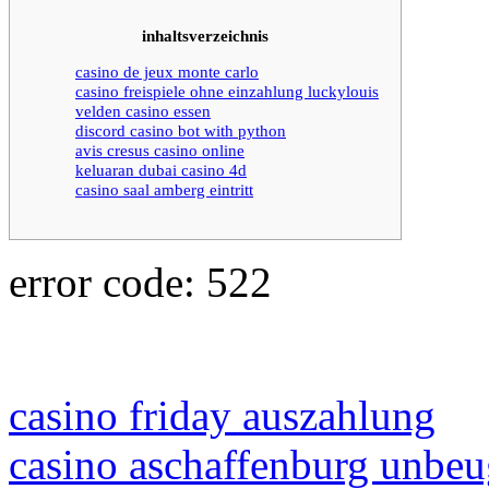
inhaltsverzeichnis
casino de jeux monte carlo
casino freispiele ohne einzahlung luckylouis
velden casino essen
discord casino bot with python
avis cresus casino online
keluaran dubai casino 4d
casino saal amberg eintritt
error code: 522
casino friday auszahlung
casino aschaffenburg unbe