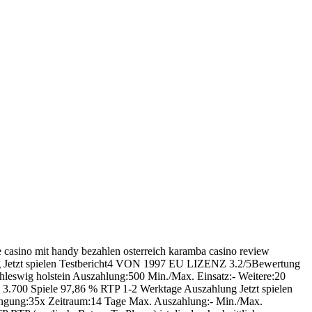
e casino mit handy bezahlen osterreich karamba casino review
ng Jetzt spielen Testbericht4 VON 1997 EU LIZENZ 3.2/5Bewertung
leswig holstein Auszahlung:500 Min./Max. Einsatz:- Weitere:20
 3.700 Spiele 97,86 % RTP 1-2 Werktage Auszahlung Jetzt spielen
gung:35x Zeitraum:14 Tage Max. Auszahlung:- Min./Max.