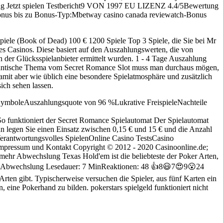
lung Jetzt spielen Testbericht9 VON 1997 EU LIZENZ 4.4/5Bewertung
onus bis zu Bonus-Typ:Mbetway casino canada reviewatch-Bonus
spiele (Book of Dead) 100 € 1200 Spiele Top 3 Spiele, die Sie bei Mr
es Casinos. Diese basiert auf den Auszahlungswerten, die von
r Glücksspielanbieter ermittelt wurden. 1 - 4 Tage Auszahlung
omantische Thema vom Secret Romance Slot muss man durchaus mögen,
damit aber wie üblich eine besondere Spielatmosphäre und zusätzlich
ich sehen lassen.
ry SymboleAuszahlungsquote von 96 %Lukrative FreispieleNachteile
 funktioniert der Secret Romance Spielautomat Der Spielautomat
n legen Sie einen Einsatz zwischen 0,15 € und 15 € und die Anzahl
Verantwortungsvolles SpielenOnline Casino TestsCasino
Impressum und Kontakt Copyright © 2012 - 2020 Casinoonline.de;
hr Abwechslung Texas Hold'em ist die beliebteste der Poker Arten,
ehr Abwechslung Lesedauer: 7 MinReaktionen: 48 👍8😃7😍9😮24
ten gibt. Typischerweise versuchen die Spieler, aus fünf Karten ein
 eine Pokerhand zu bilden. pokerstars spielgeld funktioniert nicht