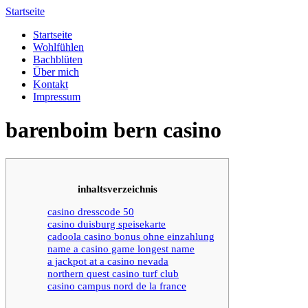
Startseite
Startseite
Wohlfühlen
Bachblüten
Über mich
Kontakt
Impressum
barenboim bern casino
inhaltsverzeichnis
casino dresscode 50
casino duisburg speisekarte
cadoola casino bonus ohne einzahlung
name a casino game longest name
a jackpot at a casino nevada
northern quest casino turf club
casino campus nord de la france