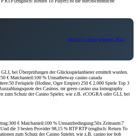
P RTP (englisch: Return To Player) ist die durchschnittliche
choctaw casino winners 2022
GLI, bei Überprüfungen der Glücksspielanbieter ermittelt wurden.
50 € Matchanteil:100 % Umsatbetway casino canada
tere:50 Freispiele (Hotline, Ogre Empire) 250 € 2.000 Spiele Top 3
he Auszahlungsquote des Casinos. mr green casino usa lomography
onen zum Schutz der Casino Spieler, wie z.B. eCOGRA oder GLI, bei
trag:300 € Matchanteil:100 % Umsatzbedingung:50x Zeitraum:7
n Und die 3 besten Provider 98,15 % RTP RTP (englisch: Return To
sationen zum Schutz der Casino Spieler, wie z.B. casino joe bob