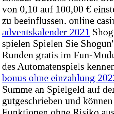
von 0,10 auf 100,00 € einst
zu beeinflussen. online casi
adventskalender 2021
Shogu
spielen Spielen Sie Shogun'
Runden gratis im Fun-Modu
des Automatenspiels kennenz
bonus ohne einzahlung 202
Summe an Spielgeld auf d
gutgeschrieben und können 
Funktionen ohne Risiko aus