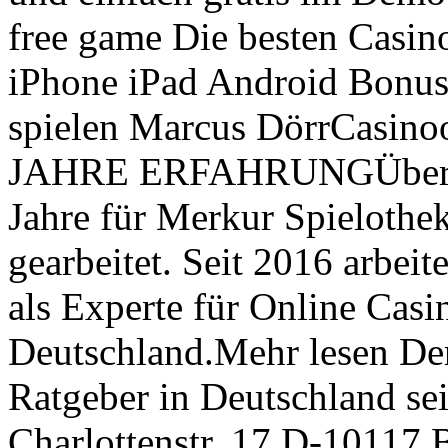
free game Die besten Casin
iPhone iPad Android Bonus
spielen Marcus DörrCasino
JAHRE ERFAHRUNGÜber de
Jahre für Merkur Spielothe
gearbeitet. Seit 2016 arbeit
als Experte für Online Casi
Deutschland.Mehr lesen De
Ratgeber in Deutschland se
Charlottenstr. 17 D-10117 