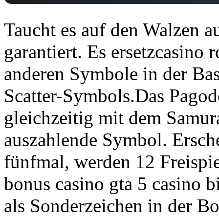
Taucht es auf den Walzen a
garantiert. Es ersetzcasino 
anderen Symbole in der Ba
Scatter-Symbols.Das Pagode
gleichzeitig mit dem Samur
auszahlende Symbol. Erschei
fünfmal, werden 12 Freispie
bonus casino gta 5 casino
als Sonderzeichen in der B