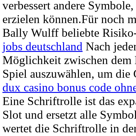
verbessert andere Symbole,
erzielen können.Für noch me
Bally Wulff beliebte Risiko
jobs deutschland
Nach jedem
Möglichkeit zwischen dem K
Spiel auszuwählen, um die 
dux casino bonus code ohn
Eine Schriftrolle ist das e
Slot und ersetzt alle Symbo
wertet die Schriftrolle in d