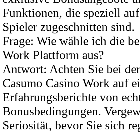
Funktionen, die speziell au
Spieler zugeschnitten sind.
Frage: Wie wähle ich die 
Work Plattform aus?
Antwort: Achten Sie bei d
Casumo Casino Work auf ein
Erfahrungsberichte von echt
Bonusbedingungen. Vergewi
Seriosität, bevor Sie sich re