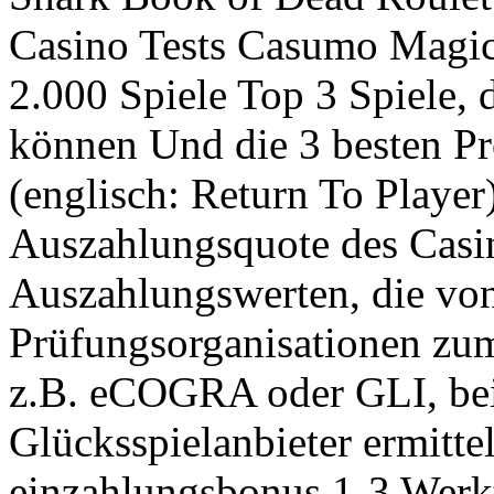
Casino Tests Casumo Magic
2.000 Spiele Top 3 Spiele, 
können Und die 3 besten P
(englisch: Return To Player)
Auszahlungsquote des Casin
Auszahlungswerten, die von
Prüfungsorganisationen zum
z.B. eCOGRA oder GLI, be
Glücksspielanbieter ermitte
einzahlungsbonus 1-3 Werkt