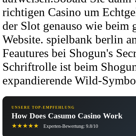
richtigen Casino um Echtgel
der Slot genauso wie beim g
Website. spielbank berlin 
Feautures bei Shogun's Sec
Schriftrolle ist beim Shogu
expandierende Wild-Symbo
UNSERE TOP-EMPFEHLUNG
How Does Casumo Casino Work
★★★★★
Experten-Bewertung: 9.8/10