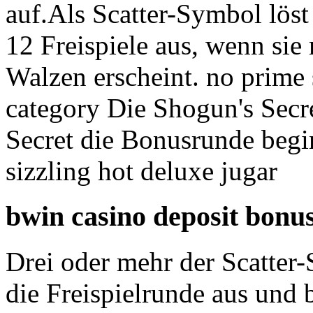
auf.Als Scatter-Symbol löst
12 Freispiele aus, wenn sie
Walzen erscheint. no prime s
category Die Shogun's Secr
Secret die Bonusrunde begi
sizzling hot deluxe jugar
bwin casino deposit bonu
Drei oder mehr der Scatter-
die Freispielrunde aus und 