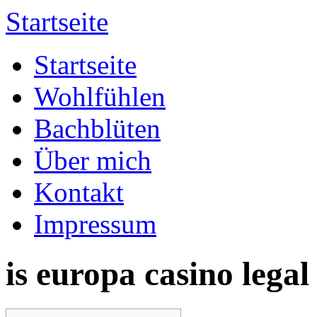
Startseite
Startseite
Wohlfühlen
Bachblüten
Über mich
Kontakt
Impressum
is europa casino legal