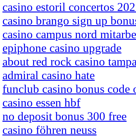
casino estoril concertos 20
casino brango sign up bonu
casino campus nord mitarbe
epiphone casino upgrade
about red rock casino tamp
admiral casino hate
funclub casino bonus code 
casino essen hbf
no deposit bonus 300 free
casino föhren neuss