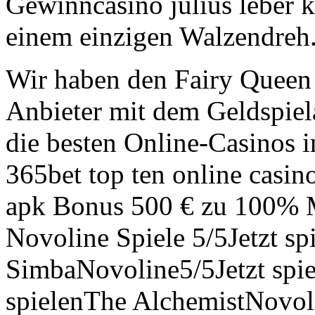
Gewinncasino julius leber k
einem einzigen Walzendreh
Wir haben den Fairy Queen 
Anbieter mit dem Geldspiela
die besten Online-Casinos in
365bet top ten online casino
apk Bonus 500 € zu 100% M
Novoline Spiele 5/5Jetzt sp
SimbaNovoline5/5Jetzt spi
spielenThe AlchemistNovol