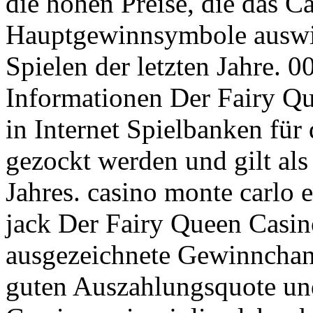
die hohen Preise, die das C
Hauptgewinnsymbole auswirf
Spielen der letzten Jahre. 00
Informationen Der Fairy Qu
in Internet Spielbanken für
gezockt werden und gilt als
Jahres. casino monte carlo e
jack Der Fairy Queen Casino
ausgezeichnete Gewinnchan
guten Auszahlungsquote un