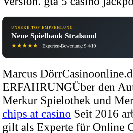
Version. gta 5 casino jackpo
UNSERE TOP-EMPFEHLUNG
Neue Spielbank Stralsund
★★★★★
Experten-Bewertung: 9.4/10
Marcus DörrCasinoonline.
ERFAHRUNGÜber den Autor
Merkur Spielothek und Merku
chips at casino
Seit 2016 ar
gilt als Experte für Online 