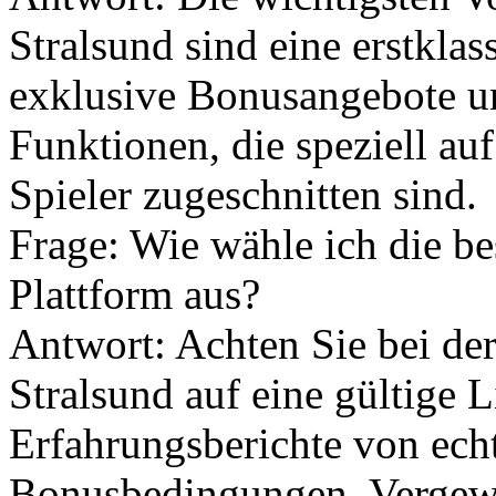
Stralsund sind eine erstkla
exklusive Bonusangebote un
Funktionen, die speziell au
Spieler zugeschnitten sind.
Frage: Wie wähle ich die b
Plattform aus?
Antwort: Achten Sie bei d
Stralsund auf eine gültige L
Erfahrungsberichte von echt
Bonusbedingungen. Vergewi