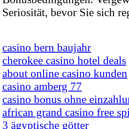
Seriosität, bevor Sie sich re
casino bern baujahr
cherokee casino hotel deals
about online casino kunden
casino amberg 77
casino bonus ohne einzahlu
african grand casino free sp
3 ägyptische götter