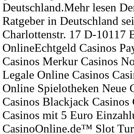
Deutschland.Mehr lesen De
Ratgeber in Deutschland se
Charlottenstr. 17 D-10117 
OnlineEchtgeld Casinos Pa
Casinos Merkur Casinos No
Legale Online Casinos Casi
Online Spielotheken Neue C
Casinos Blackjack Casinos 
Casinos mit 5 Euro Einzahl
CasinoOnline.de™ Slot Tur