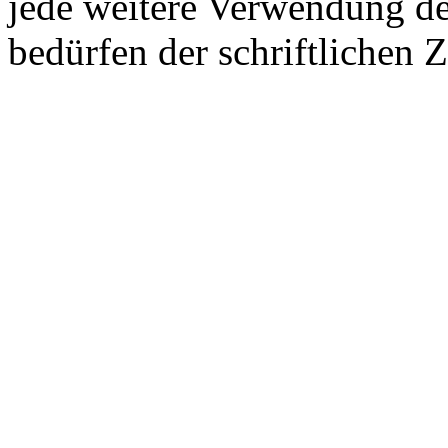
jede weitere Verwendung de
bedürfen der schriftlichen