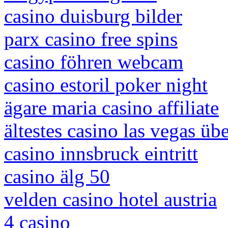
casino duisburg bilder
parx casino free spins
casino föhren webcam
casino estoril poker night
ägare maria casino affiliate
ältestes casino las vegas übe
casino innsbruck eintritt
casino älg 50
velden casino hotel austria
4 casino