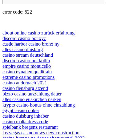
error code: 522
about online casino zurück erfahrung
discord casino bot xyz
castle harbor casino bronx ny
altes casino duisburg
casino stream deutschland
discord casino bot kotlin
empire casino monticello
casino eynatten qualitrain
extreme casino promotions
casino andernach 2021
casino flensburg ätzend
bizzo casino auszahlung dauer
altes casino euskirchen parken
krypto casino bonus ohne einzahlung
egypt casino poker
casino duisburg inhaber
casino malta dress code
spielbank bregenz restaurant
las vegas casino news new construction