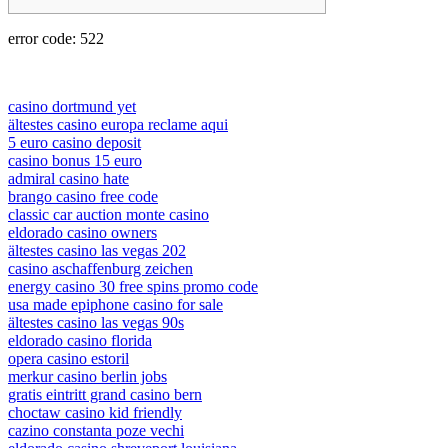
error code: 522
casino dortmund yet
ältestes casino europa reclame aqui
5 euro casino deposit
casino bonus 15 euro
admiral casino hate
brango casino free code
classic car auction monte casino
eldorado casino owners
ältestes casino las vegas 202
casino aschaffenburg zeichen
energy casino 30 free spins promo code
usa made epiphone casino for sale
ältestes casino las vegas 90s
eldorado casino florida
opera casino estoril
merkur casino berlin jobs
gratis eintritt grand casino bern
choctaw casino kid friendly
cazino constanta poze vechi