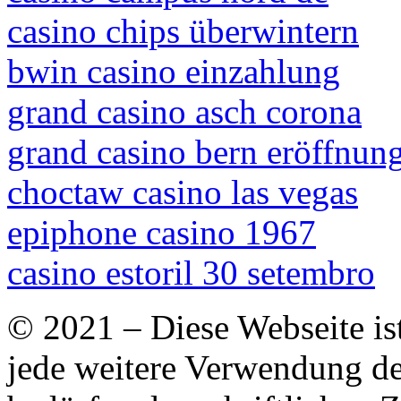
casino chips überwintern
bwin casino einzahlung
grand casino asch corona
grand casino bern eröffnun
choctaw casino las vegas
epiphone casino 1967
casino estoril 30 setembro
© 2021 – Diese Webseite is
jede weitere Verwendung de