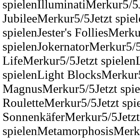
spielenIlluminatiMerkur5/5
JubileeMerkur5/5Jetzt spie
spielenJester's FolliesMerku
spielenJokernatorMerkur5/5
LifeMerkur5/5Jetzt spielen
spielenLight BlocksMerkur5
MagnusMerkur5/5Jetzt spi
RouletteMerkur5/5Jetzt sp
SonnenkäferMerkur5/5Jetzt
spielenMetamorphosisMerku