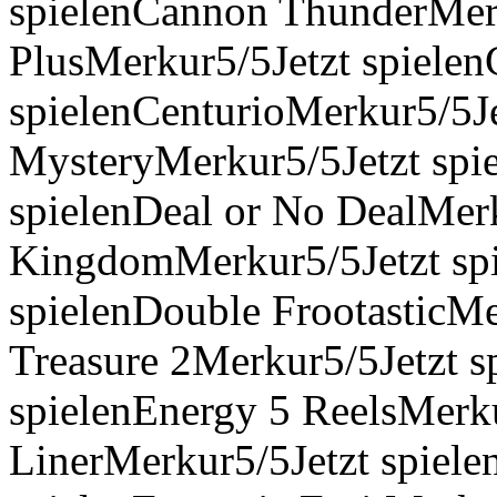
spielenCannon ThunderMerk
PlusMerkur5/5Jetzt spielen
spielenCenturioMerkur5/5Je
MysteryMerkur5/5Jetzt spie
spielenDeal or No DealMerk
KingdomMerkur5/5Jetzt sp
spielenDouble FrootasticMe
Treasure 2Merkur5/5Jetzt s
spielenEnergy 5 ReelsMerku
LinerMerkur5/5Jetzt spiele