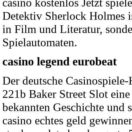
casino kostenlos Jetzt spie
Detektiv Sherlock Holmes is
in Film und Literatur, sonde
Spielautomaten.
casino legend eurobeat
Der deutsche Casinospiele-H
221b Baker Street Slot eine 
bekannten Geschichte und s
casino echtes geld gewinne