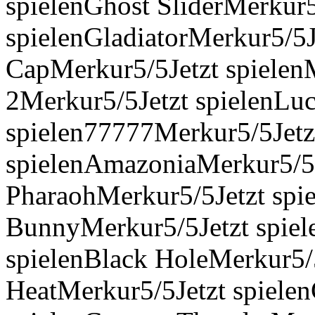
spielenGhost SliderMerkur5
spielenGladiatorMerkur5/5Je
CapMerkur5/5Jetzt spielen
2Merkur5/5Jetzt spielenLu
spielen77777Merkur5/5Jetz
spielenAmazoniaMerkur5/5J
PharaohMerkur5/5Jetzt spi
BunnyMerkur5/5Jetzt spiel
spielenBlack HoleMerkur5/
HeatMerkur5/5Jetzt spiele