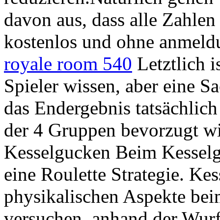
davon aus, dass alle Zahlen 
kostenlos und ohne anmeld
royale room 540
Letztlich i
Spieler wissen, aber eine S
das Endergebnis tatsächlich
der 4 Gruppen bevorzugt wi
Kesselgucken Beim Kesselgu
eine Roulette Strategie. Ke
physikalischen Aspekte bei
versuchen, anhand der Wurf