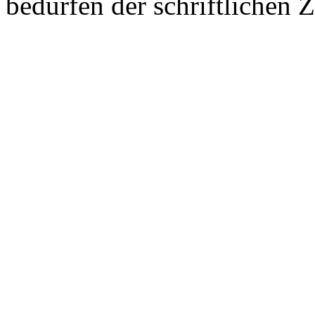
bedürfen der schriftlichen