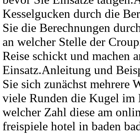
Kesselgucken durch die Be
Sie die Berechnungen durch
an welcher Stelle der Croup
Reise schickt und machen a
Einsatz.Anleitung und Bei
Sie sich zunächst mehrere 
viele Runden die Kugel im 
welcher Zahl diese am onli
freispiele hotel in baden b