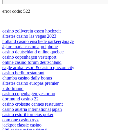
error code: 522
casino zollverein essen hochzeit
ältestes casino las vegas 2023
holland casino enschede parkeergarage
ägare maria casino app iphone
casino deutschland online quebec
casino copenhagen vesterport
online casino forum deutschland
eagle aruba resort & casino quezon city
casino berlin restaurant
chumba casino daily bonus
ältestes casino europas premier
7 dortmund
casino copenhagen yes or no
dortmund casino 22
casino croisette cannes restaurant
casino austria international japan
casino estoril torneios poker
com one casino xyz
jackpot classic casino