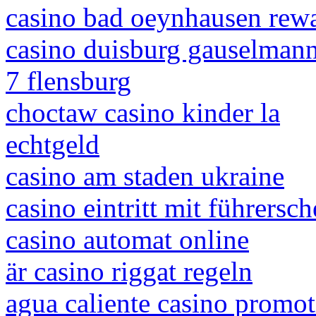
casino bad oeynhausen rew
casino duisburg gauselman
7 flensburg
choctaw casino kinder la
echtgeld
casino am staden ukraine
casino eintritt mit führersch
casino automat online
är casino riggat regeln
agua caliente casino promot