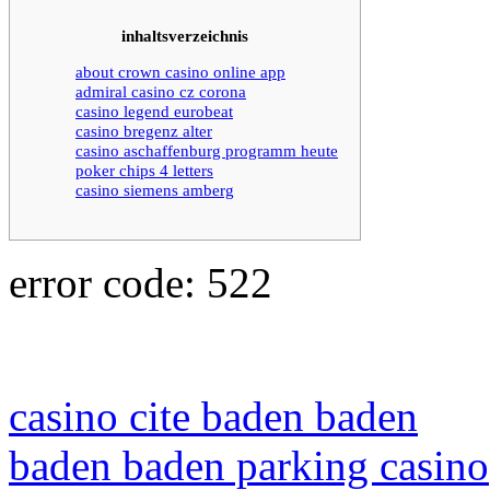
inhaltsverzeichnis
about crown casino online app
admiral casino cz corona
casino legend eurobeat
casino bregenz alter
casino aschaffenburg programm heute
poker chips 4 letters
casino siemens amberg
error code: 522
casino cite baden baden
baden baden parking casino