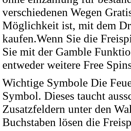
verschiedenen Wegen Gratis
Möglichkeit ist, mit dem Dr
kaufen.Wenn Sie die Freisp
Sie mit der Gamble Funkti
entweder weitere Free Spins
Wichtige Symbole Die Feue
Symbol. Dieses taucht aussc
Zusatzfeldern unter den Wa
Buchstaben lösen die Freisp