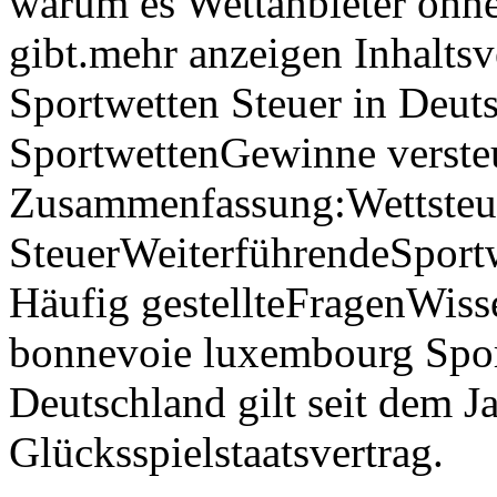
warum es Wettanbieter ohne
gibt.mehr anzeigen Inhalts
Sportwetten Steuer in Deu
SportwettenGewinne verste
Zusammenfassung:Wettsteu
SteuerWeiterführendeSport
Häufig gestellteFragenWiss
bonnevoie luxembourg Spor
Deutschland gilt seit dem J
Glücksspielstaatsvertrag.