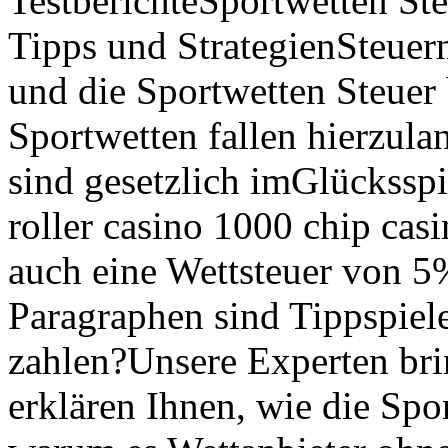
TestberichteSportwetten Ste
Tipps und StrategienSteuer
und die Sportwetten Steuer
Sportwetten fallen hierzula
sind gesetzlich imGlücksspie
roller casino 1000 chip cas
auch eine Wettsteuer von 5
Paragraphen sind Tippspiel
zahlen?Unsere Experten bri
erklären Ihnen, wie die Spo