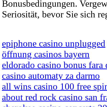
Bonusbedingungen. Vergewi
Seriosität, bevor Sie sich re
epiphone casino unplugged
öffnung casinos bayern
eldorado casino bonus fara
casino automaty za darmo
all wins casino 100 free spi
about red rock casino san f