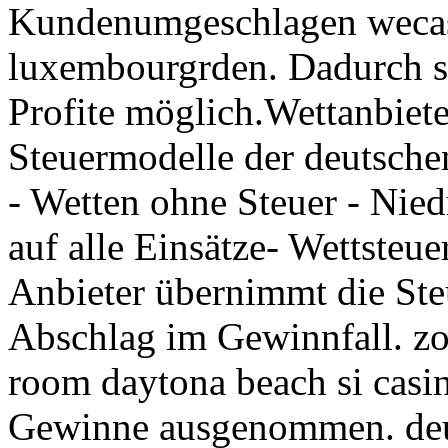
Kundenumgeschlagen wecas
luxembourgrden. Dadurch s
Profite möglich.Wettanbiet
Steuermodelle der deutsche
- Wetten ohne Steuer - Nied
auf alle Einsätze- Wettsteu
Anbieter übernimmt die Ste
Abschlag im Gewinnfall. zod
room daytona beach si casi
Gewinne ausgenommen. deut