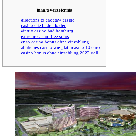
inhaltsverzeichnis
directions to choctaw casino
casino cite baden baden
eintritt casino bad homburg
extreme casino free spins
enzo casino bonus ohne einzahlung
ähnliches casino wie platincasino 10 euro
casino bonus ohne einzahlung 2022 voll