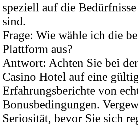
speziell auf die Bedürfniss
sind.
Frage: Wie wähle ich die b
Plattform aus?
Antwort: Achten Sie bei de
Casino Hotel auf eine gülti
Erfahrungsberichte von echt
Bonusbedingungen. Vergewi
Seriosität, bevor Sie sich re