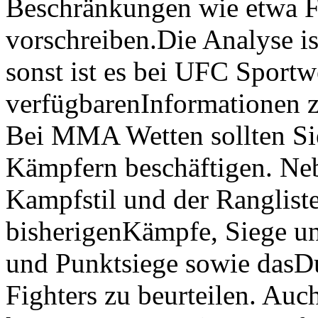
Beschränkungen wie etwa F
vorschreiben.Die Analyse i
sonst ist es bei UFC Sportwe
verfügbarenInformationen z
Bei MMA Wetten sollten Si
Kämpfern beschäftigen. Ne
Kampfstil und der Ranglisten
bisherigenKämpfe, Siege u
und Punktsiege sowie dasD
Fighters zu beurteilen. Auch