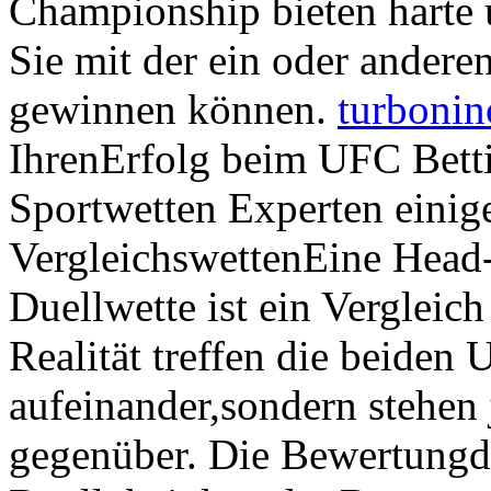
Championship bieten harte 
Sie mit der ein oder andere
gewinnen können.
turbonin
IhrenErfolg beim UFC Bett
Sportwetten Experten einig
VergleichswettenEine Head
Duellwette ist ein Vergleic
Realität treffen die beiden
aufeinander,sondern stehen
gegenüber. Die Bewertungder