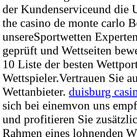
der Kundenserviceund die U
the casino de monte carlo 
unsereSportwetten Experten
geprüft und Wettseiten bewe
10 Liste der besten Wettpor
Wettspieler.Vertrauen Sie a
Wettanbieter.
duisburg casi
sich bei einemvon uns emp
und profitieren Sie zusätzl
Rahmen eines lohnenden W