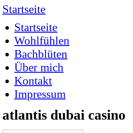
Startseite
Startseite
Wohlfühlen
Bachblüten
Über mich
Kontakt
Impressum
atlantis dubai casino