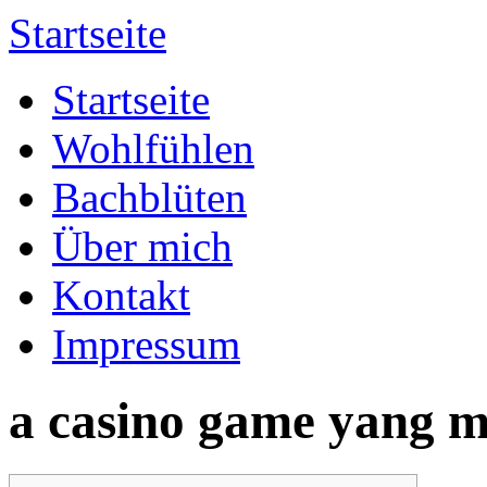
Startseite
Startseite
Wohlfühlen
Bachblüten
Über mich
Kontakt
Impressum
a casino game yang 