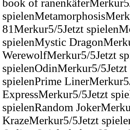
book of ranenkäferMerkur5/
spielenMetamorphosisMerku
81Merkur5/5Jetzt spielen
spielenMystic DragonMerkur
WerewolfMerkur5/5Jetzt sp
spielenOdinMerkur5/5Jetzt 
spielenPrime LinerMerkur5/
ExpressMerkur5/5Jetzt spi
spielenRandom JokerMerkur
KrazeMerkur5/5Jetzt spiele