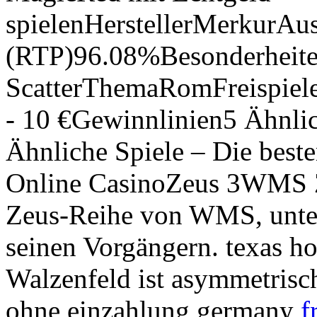
spielenHerstellerMerkurAu
(RTP)96.08%Besonderheite
ScatterThemaRomFreispiel
- 10 €Gewinnlinien5 Ähnlic
Ähnliche Spiele – Die beste
Online CasinoZeus 3WMS Zeu
Zeus-Reihe von WMS, unters
seinen Vorgängern. texas h
Walzenfeld ist asymmetrisc
ohne einzahlung germany
f