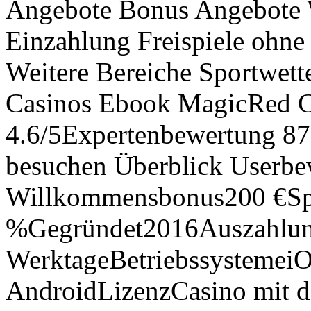
Angebote Bonus Angebote
Einzahlung Freispiele ohne
Weitere Bereiche Sportwet
Casinos Ebook MagicRed C
4.6/5Expertenbewertung 87
besuchen Überblick Userbew
Willkommensbonus200 €Sp
%Gegründet2016Auszahlu
WerktageBetriebssystemei
AndroidLizenzCasino mit d