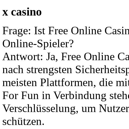
x casino
Frage: Ist Free Online Casi
Online-Spieler?
Antwort: Ja, Free Online C
nach strengsten Sicherheits
meisten Plattformen, die m
For Fun in Verbindung ste
Verschlüsselung, um Nutzer
schützen.