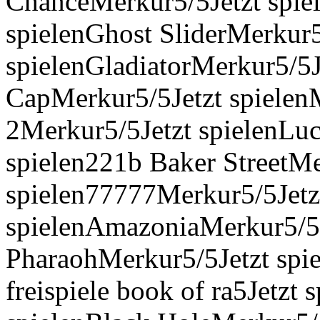
ChanceMerkur5/5Jetzt spiel
spielenGhost SliderMerkur5
spielenGladiatorMerkur5/5Je
CapMerkur5/5Jetzt spielen
2Merkur5/5Jetzt spielenLu
spielen221b Baker StreetMe
spielen77777Merkur5/5Jetz
spielenAmazoniaMerkur5/5J
PharaohMerkur5/5Jetzt sp
freispiele book of ra5Jetzt