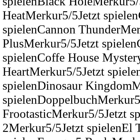
spielenBlack HoleMerkur5/
HeatMerkur5/5Jetzt spiele
spielenCannon ThunderMerk
PlusMerkur5/5Jetzt spielen
spielenCoffe House Mystery
HeartMerkur5/5Jetzt spiele
spielenDinosaur KingdomM
spielenDoppelbuchMerkur5/
FrootasticMerkur5/5Jetzt s
2Merkur5/5Jetzt spielenEl 