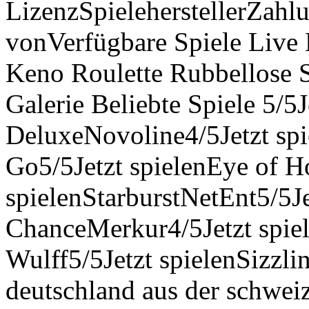
LizenzSpieleherstellerZahl
vonVerfügbare Spiele Live 
Keno Roulette Rubbellose 
Galerie Beliebte Spiele 5/5
DeluxeNovoline4/5Jetzt sp
Go5/5Jetzt spielenEye of H
spielenStarburstNetEnt5/5Je
ChanceMerkur4/5Jetzt spi
Wulff5/5Jetzt spielenSizzli
deutschland aus der schwei