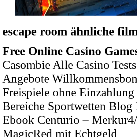
escape room ähnliche film
Free Online Casino Games
Casombie Alle Casino Test
Angebote Willkommensbon
Freispiele ohne Einzahlung
Bereiche Sportwetten Blog
Ebook Centurio – Merkur4
MagicRed mit Echtgeld