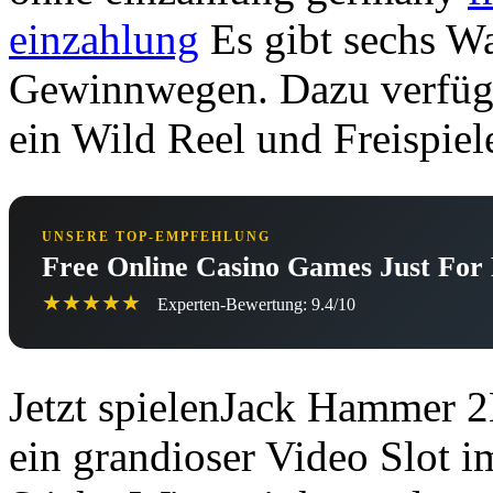
einzahlung
Es gibt sechs W
Gewinnwegen. Dazu verfügt
ein Wild Reel und Freispiel
UNSERE TOP-EMPFEHLUNG
Free Online Casino Games Just For
★★★★★
Experten-Bewertung: 9.4/10
Jetzt spielenJack Hammer 
ein grandioser Video Slot i